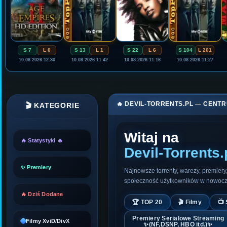
S 7
L 0
S 13
L 1
S 22
L 6
S 104
L 201
10.08.2026 12:30
10.08.2026 11:42
10.08.2026 11:16
10.08.2026 11:27
🔥 DEVIL-TORRENTS.PL — CENT
🎬 KATEGORIE
Witaj na
🔥 Statystyki 🔥
Devil-Torrents.
✨ Premiery
Najnowsze torrenty, warezy, premiery,
społeczność użytkowników w nowoc
🔥 Dziś Dodane
🏆 TOP 20
🎬 Filmy
📺 
Premiery Serialowe Streaming
Filmy XviD/DivX
✨(NF,DSNP, HBO itd.)✨