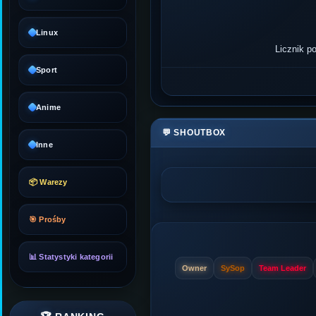
Linux
Licznik po
Sport
Anime
💬 SHOUTBOX
Inne
📦 Warezy
🎯 Prośby
📊 Statystyki kategorii
Owner
SySop
Team Leader