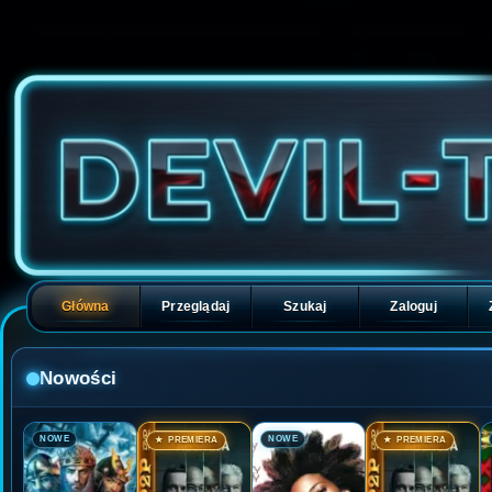
Główna
Przeglądaj
Szukaj
Zaloguj
Nowości
🎬
🎬
🎬
🎬
NOWE
NOWE
★ PREMIERA
★ PREMIERA