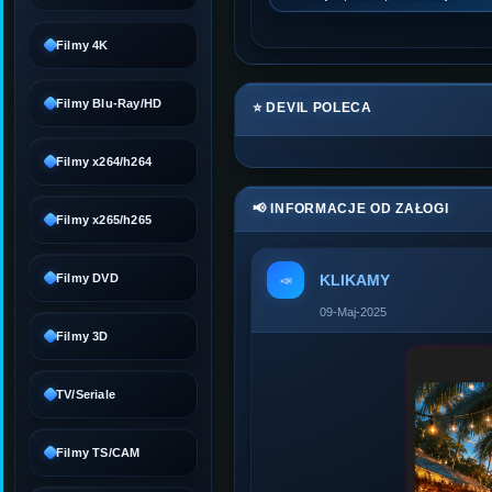
Filmy 4K
Filmy Blu-Ray/HD
⭐ DEVIL POLECA
Filmy x264/h264
📢 INFORMACJE OD ZAŁOGI
Filmy x265/h265
Filmy DVD
KLIKAMY
📣
09-Maj-2025
Filmy 3D
TV/Seriale
Filmy TS/CAM