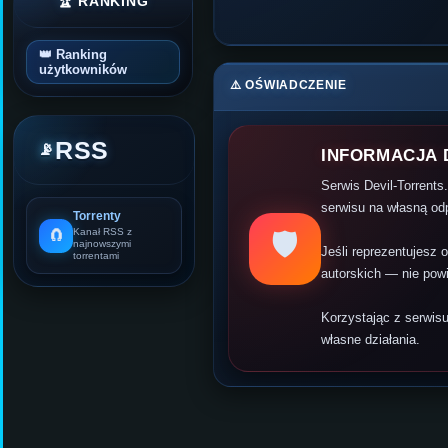
🏆 RANKING
👑 Ranking
użytkowników
⚠️ OŚWIADCZENIE
RSS
📡
INFORMACJA 
Serwis Devil-Torrents
serwisu na własną od
Torrenty
🧲
Kanał RSS z
🛡️
najnowszymi
Jeśli reprezentujesz
torrentami
autorskich — nie pow
Korzystając z serwis
własne działania.